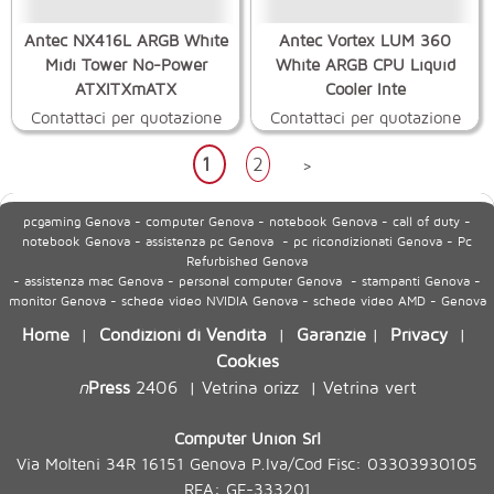
Antec NX416L ARGB White
Antec Vortex LUM 360
Midi Tower No-Power
White ARGB CPU Liquid
ATXITXmATX
Cooler Inte
Contattaci per quotazione
Contattaci per quotazione
1
2
>
pcgaming Genova - computer Genova - notebook Genova - call of duty -
notebook Genova - assistenza pc Genova - pc ricondizionati Genova - Pc
Refurbished Genova
- assistenza mac Genova - personal computer Genova - stampanti Genova -
monitor Genova - schede video NVIDIA Genova - schede video AMD - Genova
Home
Condizioni di Vendita
Garanzie
Privacy
|
|
|
|
Cookies
n
Press
2406
Vetrina orizz
Vetrina vert
|
|
Computer Union Srl
Via Molteni 34R 16151 Genova P.Iva/Cod Fisc: 03303930105
REA: GE-333201