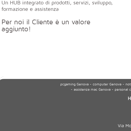
Un HUB integrato di prodotti, servizi, sviluppo,
formazione e assistenza
Per noi il Cliente è un valore
aggiunto!
pcgaming Genova - computer Genova - noteb
- assistenza mac Genova - personal
H
Via M