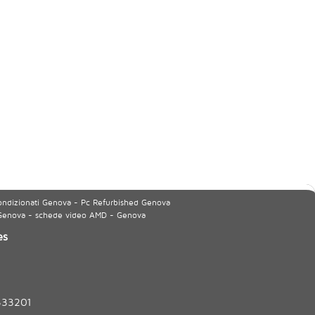
ondizionati Genova - Pc Refurbished Genova
 Genova - schede video AMD - Genova
es
333201