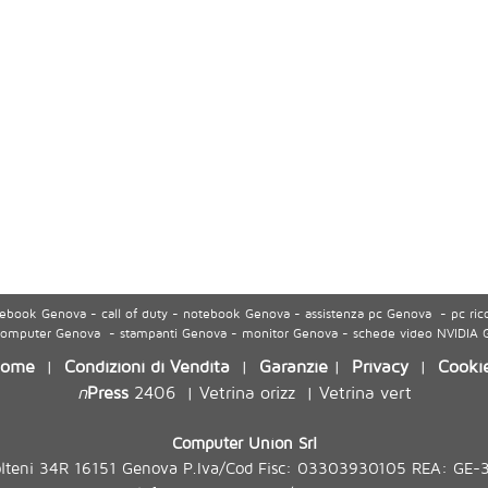
ook Genova - call of duty - notebook Genova - assistenza pc Genova - pc ric
 computer Genova - stampanti Genova - monitor Genova - schede video NVIDIA
ome
Condizioni di Vendita
Garanzie
Privacy
Cooki
|
|
|
|
n
Press
2406
Vetrina orizz
Vetrina vert
|
|
Computer Union Srl
olteni 34R 16151 Genova P.Iva/Cod Fisc: 03303930105 REA: GE-