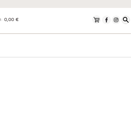
O:
0,00 €