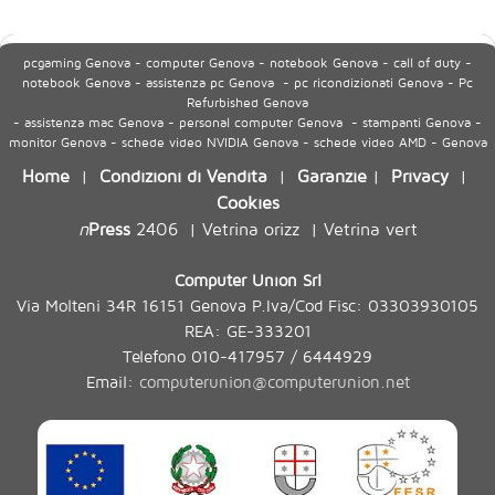
pcgaming Genova - computer Genova - notebook Genova - call of duty -
notebook Genova - assistenza pc Genova - pc ricondizionati Genova - Pc
Refurbished Genova
- assistenza mac Genova - personal computer Genova - stampanti Genova -
monitor Genova - schede video NVIDIA Genova - schede video AMD - Genova
Home
Condizioni di Vendita
Garanzie
Privacy
|
|
|
|
Cookies
n
Press
2406
Vetrina orizz
Vetrina vert
|
|
Computer Union Srl
Via Molteni 34R 16151 Genova P.Iva/Cod Fisc: 03303930105
REA: GE-333201
Telefono 010-417957 / 6444929
Email:
computerunion@computerunion.net