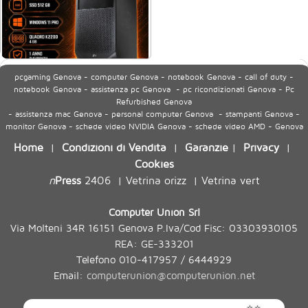
pcgaming Genova - computer Genova - notebook Genova - call of duty -
notebook Genova - assistenza pc Genova - pc ricondizionati Genova - Pc
Refurbished Genova
- assistenza mac Genova - personal computer Genova - stampanti Genova -
monitor Genova - schede video NVIDIA Genova - schede video AMD - Genova
Home
Condizioni di Vendita
Garanzie
Privacy
|
|
|
|
Cookies
n
Press
2406
Vetrina orizz
Vetrina vert
|
|
Computer Union Srl
Via Molteni 34R 16151 Genova P.Iva/Cod Fisc: 03303930105
REA: GE-333201
Telefono 010-417957 / 6444929
Email:
computerunion@computerunion.net