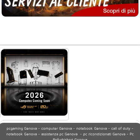
pcgaming Genova - computer Genova - notebook Genova - call of duty -
notebook Genova - assistenza pc Genova - pc ricondizionati Genova - Pc
Refurbished Genova