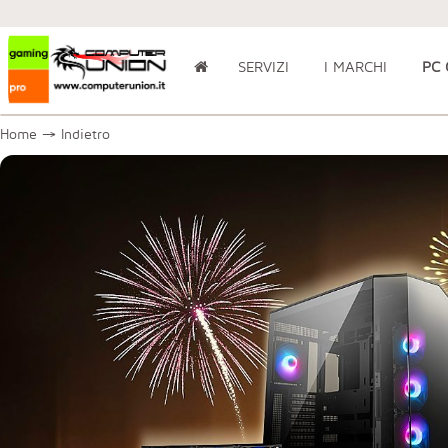
SERVIZI
I MARCHI
PC
Home
→
Indietro