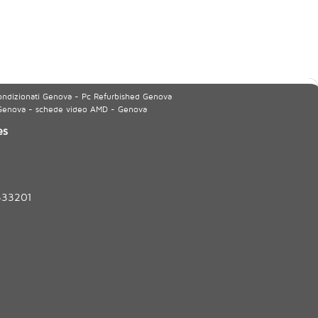
ondizionati Genova - Pc Refurbished Genova
 Genova - schede video AMD - Genova
es
333201