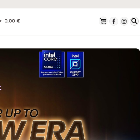
O:
0,00 €