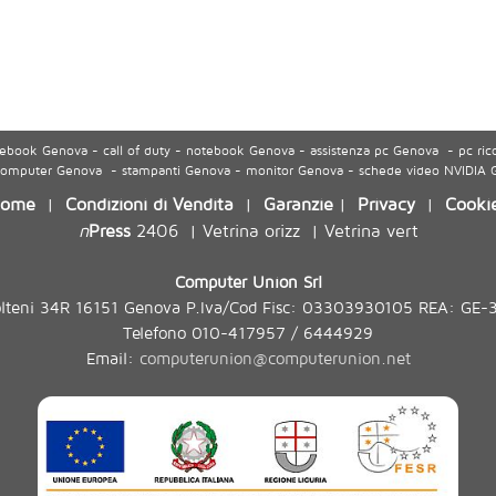
ook Genova - call of duty - notebook Genova - assistenza pc Genova - pc ric
 computer Genova - stampanti Genova - monitor Genova - schede video NVIDIA
ome
Condizioni di Vendita
Garanzie
Privacy
Cooki
|
|
|
|
n
Press
2406
Vetrina orizz
Vetrina vert
|
|
Computer Union Srl
olteni 34R 16151 Genova P.Iva/Cod Fisc: 03303930105 REA: GE-
Telefono 010-417957 / 6444929
Email:
computerunion@computerunion.net